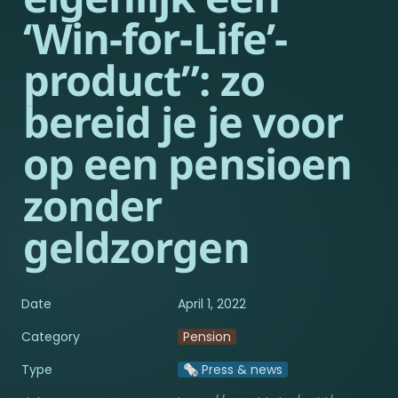
‘Win-for-Life’-
product”: zo 
bereid je je voor 
op een pensioen 
zonder 
geldzorgen
Date
April 1, 2022
Category
Pension
Type
🗞️ Press & news