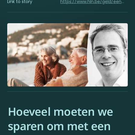
Link to story
https://www.hln.be/geld/een-lijfrente-is-eigenlijk-een-win-for-life-product-zo-bereid-je-je-voor-op-een-pensioen-zonder-geldzorgen~aa7b54cd/
Hoeveel moeten we 
sparen om met een 