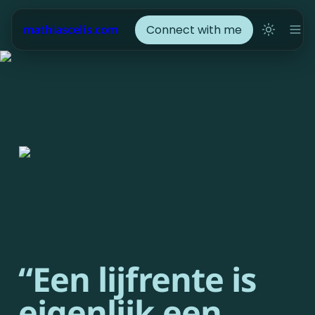
Connect with me
mathiascelis.com
“Een lijfrente is 
eigenlijk een 